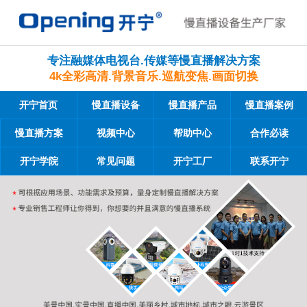
专注融媒体电视台.传媒等慢直播解决方案
4k全彩高清.背景音乐.巡航变焦.画面切换
开宁首页
慢直播设备
慢直播产品
慢直播案例
慢直播方案
视频中心
帮助中心
合作必读
开宁学院
常见问题
开宁工厂
联系开宁