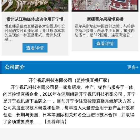
贵州从江融媒体成功使用开宁慢
新疆霍尔果斯慢直播
慢直播是借助直播设备对实景进行长
霍尔果斯地处中国西部边陲，与哈萨
直播设备案例
时间的实时直播记录，并且原原本本
克斯坦接壤，西承中亚五国，东接内
的呈现的一种直播形式。贵州从江
陆省市，是312国道、连霍高速公...
融...
查看详情
查看详情
公司简介
更多+
开宁视讯科技有限公司（监控慢直播厂家）
开宁视讯科技有限公司是一家集研发、生产、销售与服务于一体
的监控慢直播企业，2010年在深圳组建开宁视讯科技有限公司，开宁
是开宁视讯旗下品牌之一， 目前开宁专注监控慢直播系统解决方案，
公司高度重视技术研发和创新，每年投入大量资金用于新产品开发和
创造，长期与美国、日本等国际相关知名企业进行技术合作，并取得
了多项重要成果 ......
【查看详情】