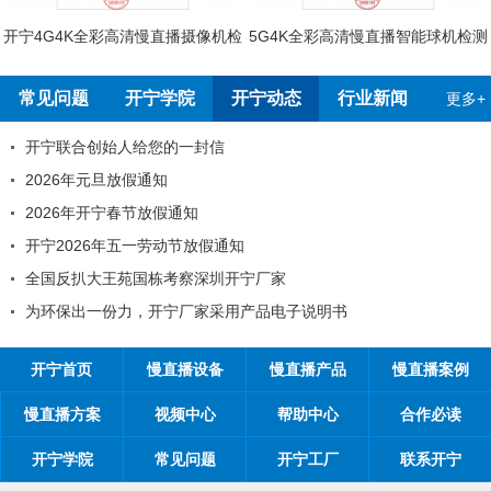
开宁4G4K全彩高清慢直播摄像机检
5G4K全彩高清慢直播智能球机检测
测报告
报告
常见问题
开宁学院
开宁动态
行业新闻
更多+
开宁联合创始人给您的一封信
2026年元旦放假通知
2026年开宁春节放假通知
开宁2026年五一劳动节放假通知
全国反扒大王苑国栋考察深圳开宁厂家
为环保出一份力，开宁厂家采用产品电子说明书
开宁首页
慢直播设备
慢直播产品
慢直播案例
慢直播方案
视频中心
帮助中心
合作必读
开宁学院
常见问题
开宁工厂
联系开宁