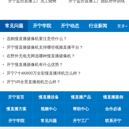
开宁监控直播工厂团队野外训练
开宁4G4K全彩高清慢直播摄像机
测报告
常见问题
开宁学院
开宁动态
行业新闻
更多+
么？
99%工程商搞不清楚自己的目
频直播平台？
工程商如何制定营销方案？
摄像机？
工程商如何1年收入100万？
？
开宁监控慢直播厂家带你从9个角度
球机怎么样？
开宁监控慢直播厂家告诉您：
？
开宁厂家探究时间管理核心关
开宁首页
慢直播设备
慢直播产品
慢直播案例
慢直播方案
视频中心
帮助中心
合作必读
开宁学院
常见问题
开宁工厂
联系开宁