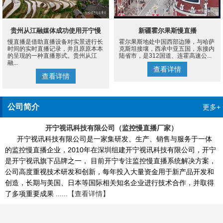
贵州从江融媒体成功使用开宁慢
新疆霍尔果斯慢直播
慢直播是借助直播设备对实景进行长
霍尔果斯地处中国西部边陲，与哈萨
直播设备案例
时间的实时直播记录，并且原原本本
克斯坦接壤，西承中亚五国，东接内
的呈现的一种直播形式。贵州从江
陆省市，是312国道、连霍高速公...
融...
查看详情
查看详情
公司简介
更多+
开宁视讯科技有限公司（监控慢直播厂家）
开宁视讯科技有限公司是一家集研发、生产、销售与服务于一体
的监控慢直播企业，2010年在深圳组建开宁视讯科技有限公司，开宁
是开宁视讯旗下品牌之一， 目前开宁专注监控慢直播系统解决方案，
公司高度重视技术研发和创新，每年投入大量资金用于新产品开发和
创造，长期与美国、日本等国际相关知名企业进行技术合作，并取得
了多项重要成果 ......
【查看详情】