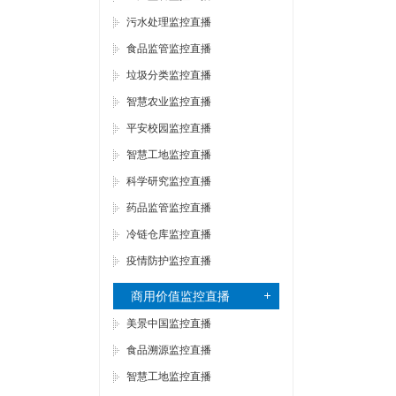
污水处理监控直播
食品监管监控直播
垃圾分类监控直播
智慧农业监控直播
平安校园监控直播
智慧工地监控直播
科学研究监控直播
药品监管监控直播
冷链仓库监控直播
疫情防护监控直播
商用价值监控直播
美景中国监控直播
食品溯源监控直播
智慧工地监控直播