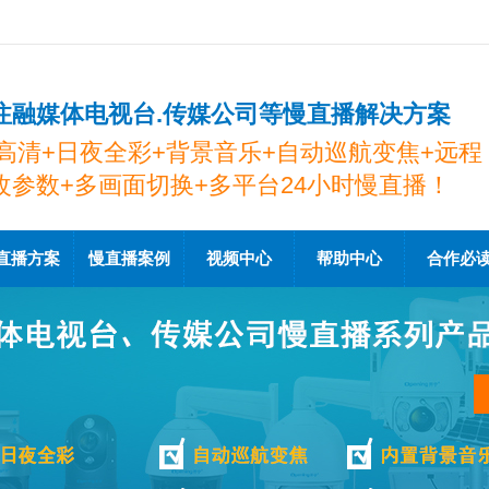
注融媒体电视台.传媒公司等慢直播解决方案
K高清+日夜全彩+背景音乐+自动巡航变焦+远程
改参数+多画面切换+多平台24小时慢直播！
直播方案
慢直播案例
视频中心
帮助中心
合作必