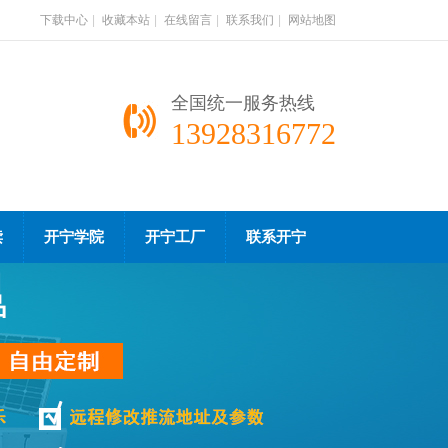
下载中心
|
收藏本站
|
在线留言
|
联系我们
|
网站地图
全国统一服务热线
13928316772
读
开宁学院
开宁工厂
联系开宁