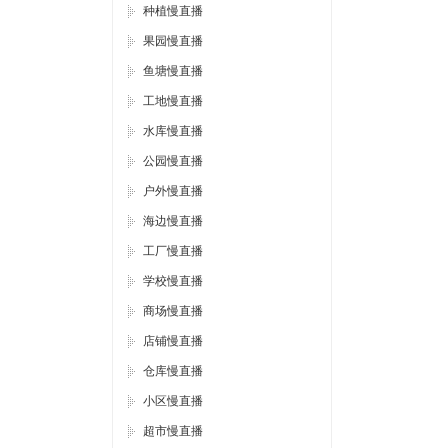
种植慢直播
果园慢直播
鱼塘慢直播
工地慢直播
水库慢直播
公园慢直播
户外慢直播
海边慢直播
工厂慢直播
学校慢直播
商场慢直播
店铺慢直播
仓库慢直播
小区慢直播
超市慢直播