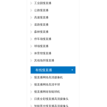
工业园慢直播
公路慢直播
高速慢直播
道路慢直播
森林慢直播
停车场慢直播
球场慢直播
体育馆慢直播
其他场所慢直播
有线慢直播
慢直播网络高清摄像机
慢直播网络高清半球
慢直播网络智能球机
日夜全彩慢直播高清摄像头
智能黑光慢直播高清摄像头