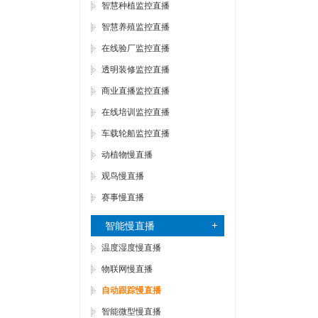
智慧种植监控直播
智慧养殖监控直播
在线验厂监控直播
透明装修监控直播
商业直播监控直播
在线培训监控直播
车载轮船监控直播
动植物慢直播
观鸟慢直播
赛事慢直播
智能慢直播
温度湿度慢直播
物联网慢直播
自动跟踪慢直播
智能微型慢直播