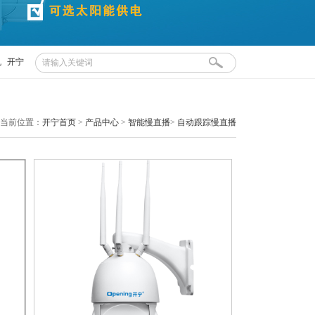
机
开宁
当前位置：
开宁首页
>
产品中心
>
智能慢直播
>
自动跟踪慢直播