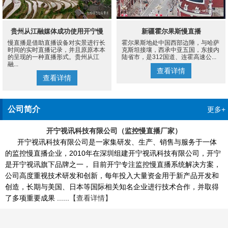
贵州从江融媒体成功使用开宁慢
新疆霍尔果斯慢直播
慢直播是借助直播设备对实景进行长
霍尔果斯地处中国西部边陲，与哈萨
直播设备案例
时间的实时直播记录，并且原原本本
克斯坦接壤，西承中亚五国，东接内
的呈现的一种直播形式。贵州从江
陆省市，是312国道、连霍高速公...
融...
查看详情
查看详情
公司简介
更多+
开宁视讯科技有限公司（监控慢直播厂家）
开宁视讯科技有限公司是一家集研发、生产、销售与服务于一体
的监控慢直播企业，2010年在深圳组建开宁视讯科技有限公司，开宁
是开宁视讯旗下品牌之一， 目前开宁专注监控慢直播系统解决方案，
公司高度重视技术研发和创新，每年投入大量资金用于新产品开发和
创造，长期与美国、日本等国际相关知名企业进行技术合作，并取得
了多项重要成果 ......
【查看详情】