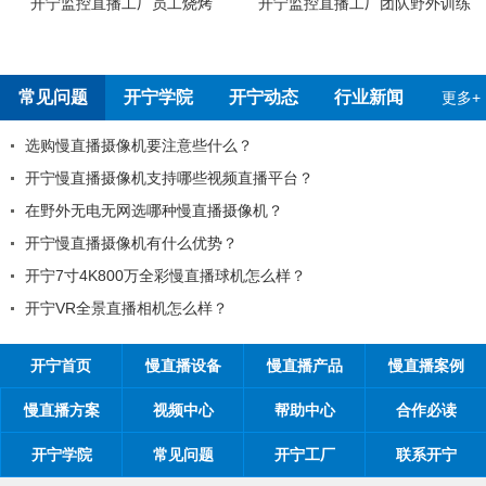
烤
开宁监控直播工厂团队野外训练
开宁4G4K全彩高清慢直播摄
测报告
常见问题
开宁学院
开宁动态
行业新闻
更多+
些什么？
99%工程商搞不清楚自己
些视频直播平台？
工程商如何制定营销方案
直播摄像机？
工程商如何1年收入100万
优势？
开宁监控慢直播厂家带你从9
慢直播球机怎么样？
开宁监控慢直播厂家告诉
么样？
开宁厂家探究时间管理核
开宁首页
慢直播设备
慢直播产品
慢直播案例
慢直播方案
视频中心
帮助中心
合作必读
开宁学院
常见问题
开宁工厂
联系开宁